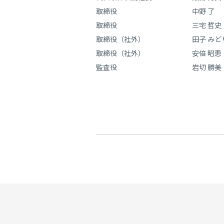
取締役
中野 了
取締役
三宅 哲史
取締役（社外）
田子 みど
取締役（社外）
安倍 昭恵
監査役
岩切 勝美