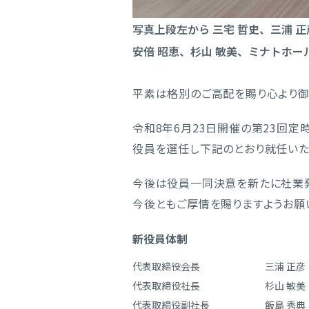
写真上段左から 三宅 哲史、三浦 正
安倍 昭恵、杉山 敏美、ミナトホー
平素は格別のご高配を賜り心より御
令和8年6月23日開催の第23回
役員を選任し下記のとおり就任いた
今後は役員一同決意を新たに社業発
今後ともご厚情を賜りますようお願
新役員体制
代表取締役会長
三浦 正彦
代表取締役社長
杉山 敏美
代表取締役副社長
飯島 秀典